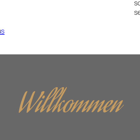
so
se
us
Willkommen