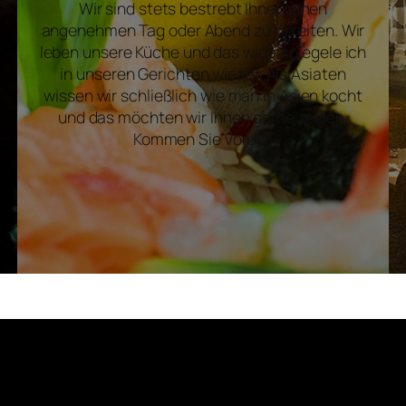
Wir sind stets bestrebt Ihnen einen
angenehmen Tag oder Abend zu bereiten. Wir
leben unsere Küche und das widerspiegele ich
in unseren Gerichten wieder. Als Asiaten
wissen wir schließlich wie man in Asien kocht
und das möchten wir Ihnen gerne zeigen.
Kommen Sie vorbei!