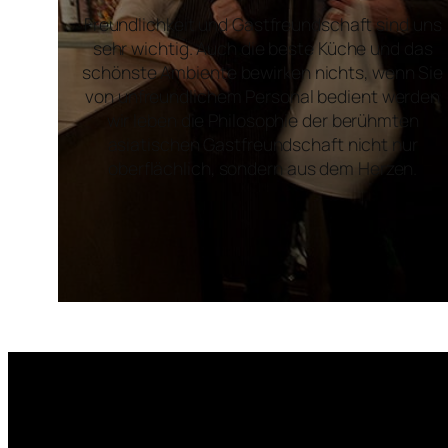
Freundlichkeit und Gastfreundschaft sind uns
sehr wichtig. Auch die beste Küche und das
schönste Ambiente bewirken nichts, wenn Sie
von unfreundlichem Personal bedient werden
wir leben die Philosophie der berühmten
asiatischen Gastfreundschaft nicht nur
oberflächlich, sondern aus dem Herzen.