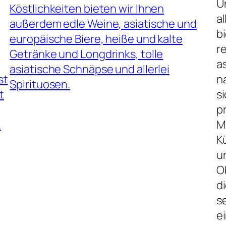
U
Köstlichkeiten bieten wir Ihnen
al
außerdem edle Weine, asiatische und
b
europäische Biere, heiße und kalte
r
Getränke und Longdrinks, tolle
a
asiatische Schnäpse und allerlei
st
n
Spirituosen.
t
s
p
.
M
K
u
O
d
se
ei