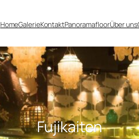
Home
Galerie
Kontakt
Panoramafloor
Über uns
Fujikaiten