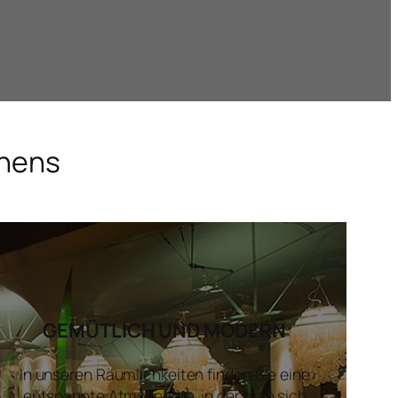
chens
GEMÜTLICH UND MODERN
In unseren Räumlichkeiten finden Sie eine
entspannte Atmosphäre, in der man sich