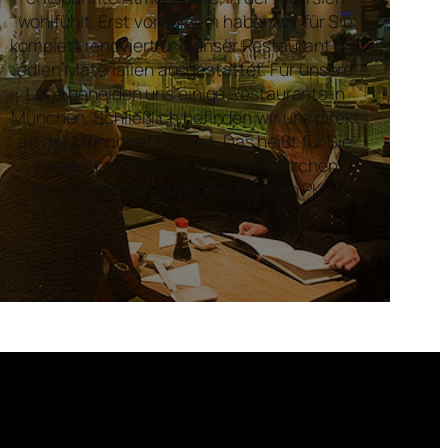
wohlfühlt. Erst vor kurzem haben wir für Sie
komplett renoviert und unser Restaurant mit
edlen Materialien ausgestattet. Für unsere
Lage beneiden uns einige Restaurants in
München. Schließlich befinden wir uns direkt
an der Münchner Freiheit. Das heißt für Sie
ideale An- und Abreise mit öffentlichen
Verkehrsmitteln oder dem eigenen PKW.